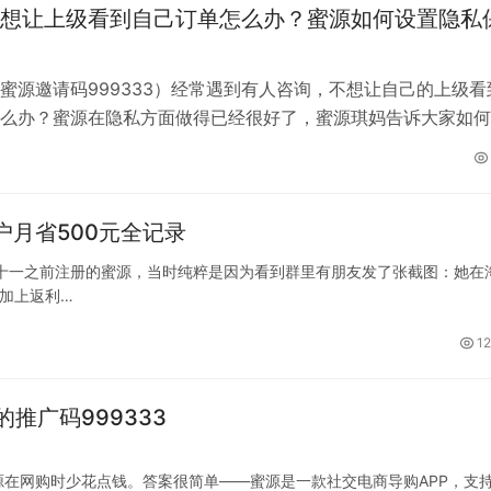
想让上级看到自己订单怎么办？蜜源如何设置隐私
蜜源邀请码999333）经常遇到有人咨询，不想让自己的上级看
么办？蜜源在隐私方面做得已经很好了，蜜源琪妈告诉大家如何
护自己到隐私。 首先注册好蜜源…
户月省500元全记录
十一之前注册的蜜源，当时纯粹是因为看到群里有朋友发了张截图：她在
，加上返利…
12
推广码999333
在网购时少花点钱。答案很简单——蜜源是一款社交电商导购APP，支