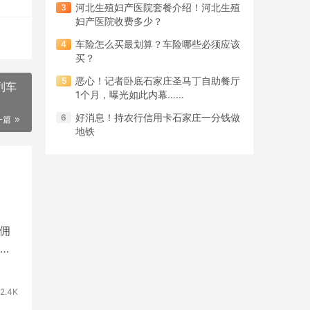
河北生殖妇产医院套餐介绍！河北生殖
妇产医院收费多少？
车险怎么买最划算？车险哪些必须应该
买？
恶心！记者卧底石家庄圣马丁自助餐厅
列车
1个月，曝光如此内幕……
好消息！持农行信用卡石家庄一分钱做
一篇
地铁
佣
源
2.4K