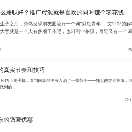
么兼职好？推广蜜源就是喜欢的同时赚个零花钱
生子之后，突然发现朋友圈流行一个词“斜杠青年”，文邹邹的解
大意就是一个人有多项工作吧，也叫副业兼职，最近又有一个词
下面就来和大家分享一下我寻找兼职…
日
钱的真实节奏和技巧
下班路上刷手机，看到同事群里有人晒了一张截图——她买的维达抽纸，
么做到的，…
8
京东的隐藏优惠