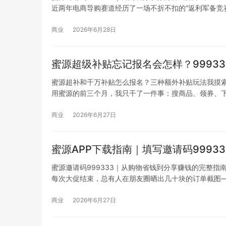
近两年电商导购赛道经历了一场不折不扣的”返利军备竞赛
号，这场围绕”谁更省钱”的竞争愈演愈烈。表面上看这
价的竞争终究会遇到天花板。当所有…
商业
2026年6月28日
蜜源超级补贴忘记报名会怎样？9993
蜜源超补和千万补贴怎么报名？三种额外补贴玩法我摸
用蜜源的前三个月，我只干了一件事：搜商品、领券、
她返了将近7块。我当时还以为是等级问题，问了才知道
那一刻我才意识到，蜜源里有个我…
商业
2026年6月27日
蜜源APP下载指南｜填写邀请码9993
蜜源邀请码999333｜从购物省钱到分享赚钱的完整指
每次大促结束，总有人在朋友圈晒出几十块的订单截图
普通人的网购习惯，而蜜源正是其中用户规模最大的平台
享赚钱的底层逻辑。
商业
2026年6月27日
蜜源邀请码…