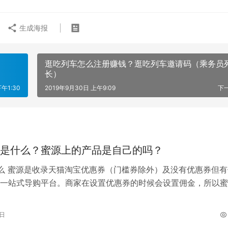
生成海报
逛吃列车怎么注册赚钱？逛吃列车邀请码（乘务员
长）
下午1:30
2019年9月30日 上午9:09
下
P是什么？蜜源上的产品是自己的吗？
什么 蜜源是收录天猫淘宝优惠券（门槛券除外）及没有优惠券但有
一站式导购平台。商家在设置优惠券的时候会设置佣金，所以蜜
过蜜源领券省钱同时可以赚取佣金…
2日