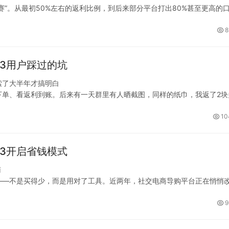
”。从最初50%左右的返利比例，到后来部分平台打出80%甚至更高的
是消费者的狂欢——返利越高越划算——但从商业模式的角度看，这种极
8
33用户踩过的坑
索了大半年才搞明白
下单、看返利到账。后来有一天群里有人晒截图，同样的纸巾，我返了2块
——她走的是超级补贴通道，额外多拿了4块多补贴。
10
33开启省钱模式
南
——不是买得少，而是用对了工具。近两年，社交电商导购平台正在悄悄
之一。本文将从真实的使用体验出发，拆解这款APP如何帮你省钱，以
9