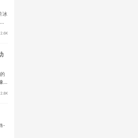
片冰
下
2.6K
动
的
豫
2.8K
路-