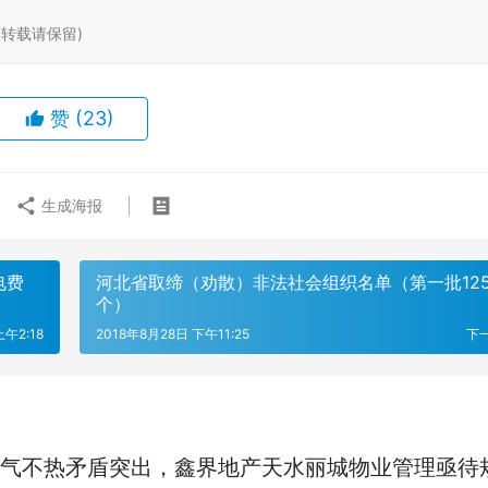
ml (转载请保留)
赞
(23)
生成海报
电费
河北省取缔（劝散）非法社会组织名单（第一批12
个）
上午2:18
2018年8月28日 下午11:25
下
气不热矛盾突出，鑫界地产天水丽城物业管理亟待