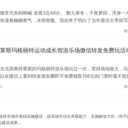
痛苦无奈的呐喊 凌晨3点49分。 数九寒冬，子夜梦回，浑身一
弥漫着幽幽寒气，冰彻骨髓。现在终于明白了当年唐后主李煜写
耐五更寒时是多么的心酸和无奈…
莱斯玛格丽特运动成长馆游乐场微信转发免费玩活
去北国奥特莱斯的玛格丽特游乐场玩过一次，觉得场地挺大，玩
以在微信上看到转发朋友圈即可免费领取198元的门票时毫不犹
周日带着孩子来到了北国奥特莱斯的…
9日
强道路等城市基础设施建设，提高城市综合承载能力，实施解放大街（和平
点建设成果…