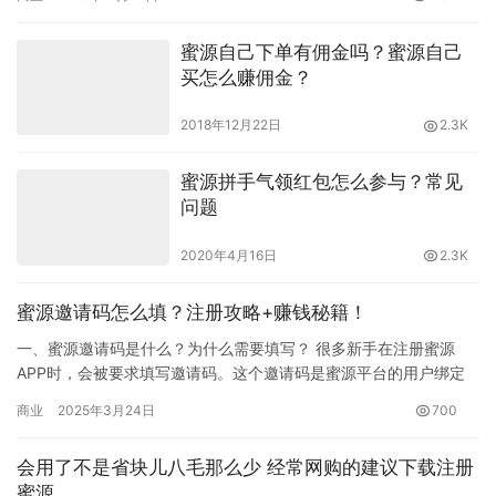
很假，…
蜜源自己下单有佣金吗？蜜源自己
买怎么赚佣金？
2018年12月22日
2.3K
蜜源拼手气领红包怎么参与？常见
问题
2020年4月16日
2.3K
蜜源邀请码怎么填？注册攻略+赚钱秘籍！
一、蜜源邀请码是什么？为什么需要填写？ 很多新手在注册蜜源
APP时，会被要求填写邀请码。这个邀请码是蜜源平台的用户绑定
机制，通过填写邀请码999333，您可获得以下权益： （注：未…
商业
2025年3月24日
700
会用了不是省块儿八毛那么少 经常网购的建议下载注册
蜜源