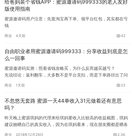
给爸妈装个省钱APP：蜜源邀请码999333的老人友好
版使用指南
蜜源邀请码用户注意：先逛淘宝再下单、领平台红包，其实都在亏
钱
这篇文章要回答的问题是：为什么”先逛淘宝收藏、再上蜜源下单更
商业
4天前
42
稳妥”的说法，实际却让很多人越省越亏。答案很直接——先逛淘宝
会被系统标记为高意向用户，订单归因到蜜源时触发降佣；领平台
自由职业者用蜜源邀请码999333：分享收益到底是怎
红包则可能直接丢单，用3元红包换掉8元佣金。这两个都是返利用
么一回事
户最常踩的丢返利陷阱…
蜜源邀请码实测：照着省钱攻略买，为什么反而越买越亏？
先说结论：返利翻车，大多数不是平台克扣，而是下单路径出了问
题。我长期独立测评蜜源APP，近两年几乎日更一篇相关实测，翻
商业
1天前
23
自己的账单发现，亏钱基本都栽在四个反常识习惯上：用平台红包
吞掉返利基数、凑满减反而摊薄佣金、拼多多先逛后买佣金归零、
不忽悠无套路 蜜源一天44单收入31元做着还有意思
佣金膨胀商品自购不生效。本文逐条…
吗？
昨天晚上蜜源琪妈的代理来给琪妈要收入比较高的收益截图，琪妈
建议她晒自己的真实收入，因为在琪妈看来，现在朋友圈都是晒各
种躺赚截图的，对于做过多年推广项目的琪妈来说，一眼就看出来
商业
2018年12月29日
2.3K