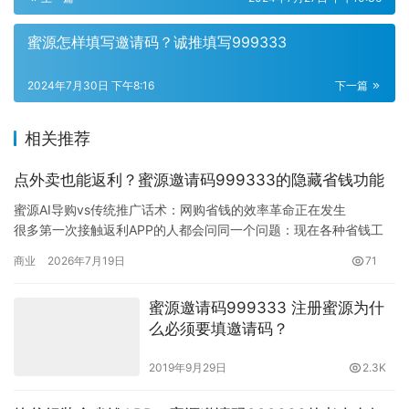
蜜源怎样填写邀请码？诚推填写999333
2024年7月30日 下午8:16
下一篇
相关推荐
点外卖也能返利？蜜源邀请码999333的隐藏省钱功能
蜜源AI导购vs传统推广话术：网购省钱的效率革命正在发生
很多第一次接触返利APP的人都会问同一个问题：现在各种省钱工
具这么多，蜜源到底有什么不同？简单说，蜜源已经从传统的人工
商业
2026年7月19日
71
推广模式转向AI智能导购驱动——它的AI助手”智小蜜”可以直接对话
帮你找优惠，不再需要翻几百页话术文档去学习怎么推广。对于想
蜜源邀请码999333 注册蜜源为什
网购省钱的人来说，这…
么必须要填邀请码？
2019年9月29日
2.3K