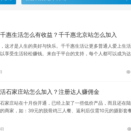
千惠生活怎么有收益？千千惠北京站怎么加入
，这才是人生的美好与快乐。千千惠生活让更多普通人爱上生活
以享受生活轻松赚钱。来自于平台的支持，每个人都可以成为达
享自己的生活，轻松的赚钱。 可能有些…
日
活石家庄站怎么加入？注册达人赚佣金
石家庄站在十月份开通，已经上架了一些低价产品，而且还在陆
的商家，如：39元的脱骨鸡三人餐、返利后仅需10元的摄影套
蛋糕、43元自助披萨等等等等很…
6日