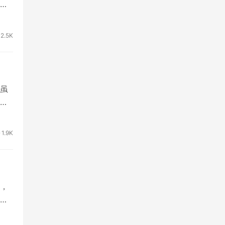
赚
2.5K
虽
其
1.9K
，
链