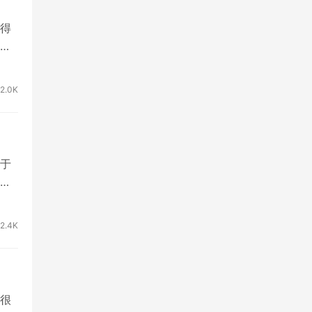
得
赚
2.0K
于
帮
2.4K
很