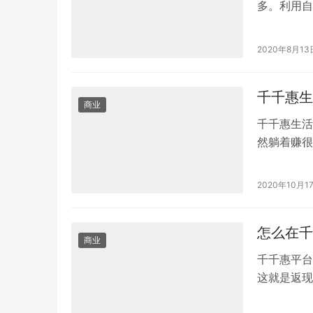
多。利用自
钱率属于比
2020年8月13
千千惠生
商业
千千惠生活
然躺着赚很
实可以很轻
2020年10月1
怎么在千
商业
千千惠平台
这就是返现
接消费就可