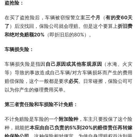
盗抢险：
在买了盗抢险后，车辆被窃报警立案
三个月
（
有的变60天
了
）后没找回，保险公司就会理赔。但是这个要算上
折旧费
和绝对免赔额20%
（即折旧后的80%）。
车辆损失险：
车辆损失险是指因
自己原因或其他客观原因
（水淹、火灾
等）导致的事故造成自己车辆/对方车辆损坏而产生的费用
赔偿保险，这个一般都是要求
必买
。日常碰擦，保险公司可
以为你产生的修理费用买单。
第三者责任险和车损险不计免赔：
不计免赔险是车险的一个
附加险种
，车主只要投保了这个险
种，就能把
本应由自己负责的5%到20%的赔偿责任再转嫁
给保险公司
。这种保险相对便宜，为使自身理赔权益达到最