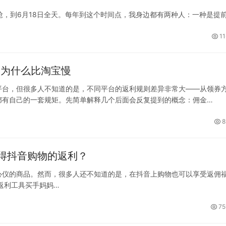
开抢，到6月18日全天。每年到这个时间点，我身边都有两种人：一种是提
结果回头一算，花了不少但真正需要的东西没买几样。
那波靠着邀…
11
利为什么比淘宝慢
平台，但很多人不知道的是，不同平台的返利规则差异非常大——从领券
都有自己的一套规矩。先简单解释几个后面会反复提到的概念：佣金
把其中一部分返还给用户；结算日（sett…
8
得抖音购物的返利？
心仪的商品。然而，很多人还不知道的是，在抖音上购物也可以享受返佣
返利工具买手妈妈…
75