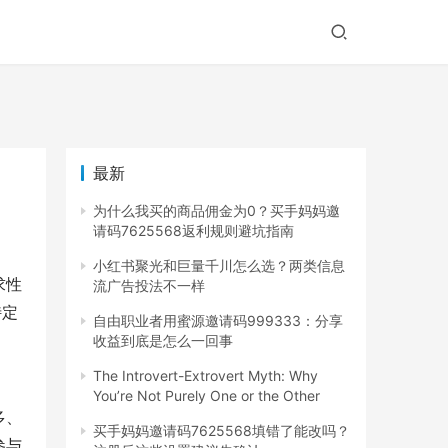
最新
为什么我买的商品佣金为0？买手妈妈邀
请码7625568返利规则避坑指南
小红书聚光和巨量千川怎么选？两类信息
求性
流广告投法不一样
特定
自由职业者用蜜源邀请码999333：分享
收益到底是怎么一回事
The Introvert-Extrovert Myth: Why
You’re Not Purely One or the Other
多、
买手妈妈邀请码7625568填错了能改吗？
参与