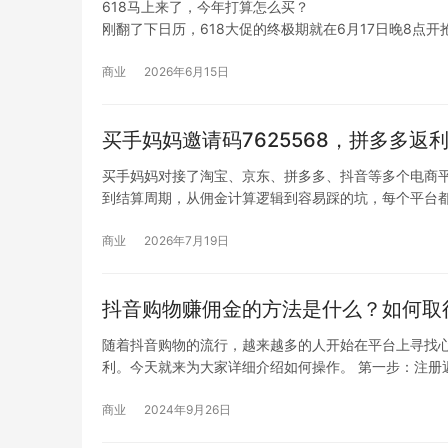
618马上来了，今年打算怎么买？
刚翻了下日历，618大促的终极期就在6月17日晚8点
好功课，到点直接下单的；另一种是看到啥便宜买啥，
我用买手妈妈一年多了，经历过两次完整的618，去年
商业
2026年6月15日
买手妈妈邀请码7625568，拼多多返
买手妈妈对接了淘宝、京东、拼多多、抖音等多个电商
到结算周期，从佣金计算逻辑到容易踩的坑，每个平台
（commission）是商家为推广支付的费用，买手妈妈
商业
2026年7月19日
抖音购物赚佣金的方法是什么？如何取
随着抖音购物的流行，越来越多的人开始在平台上寻找
利。今天就来为大家详细介绍如何操作。 第一步：注册
商业
2024年9月26日