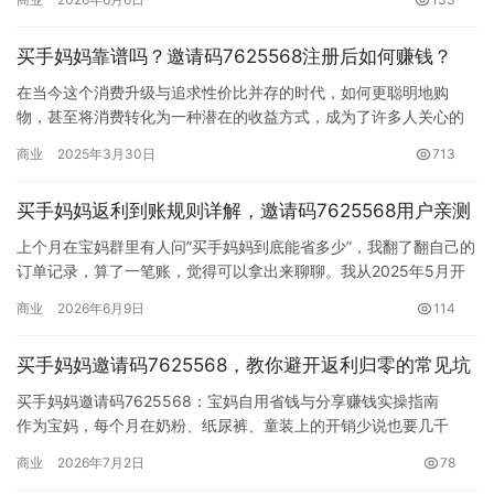
买手妈妈靠谱吗？邀请码7625568注册后如何赚钱？
在当今这个消费升级与追求性价比并存的时代，如何更聪明地购
物，甚至将消费转化为一种潜在的收益方式，成为了许多人关心的
话题。社交电商平台的兴起为此提供了新的可能，“买手妈妈”便是其
商业
2025年3月30日
713
中一…
买手妈妈返利到账规则详解，邀请码7625568用户亲测
上个月在宝妈群里有人问”买手妈妈到底能省多少”，我翻了翻自己的
订单记录，算了一笔账，觉得可以拿出来聊聊。我从2025年5月开
始用买手妈妈，到现在刚好一年出头，纯自购，没怎么刻意分享，
商业
2026年6月9日
114
说说真实的数据和踩过的坑。
先说省了多少
买手妈妈邀请码7625568，教你避开返利归零的常见坑
我家娃三岁，每月固定开销大头就这几样：奶粉一罐大概260元，一
个月两罐；纸尿裤L码一包80出…
买手妈妈邀请码7625568：宝妈自用省钱与分享赚钱实操指南
作为宝妈，每个月在奶粉、纸尿裤、童装上的开销少说也要几千
块。如果能省下一部分，一年下来也是一笔不小的数目。但很多人
商业
2026年7月2日
78
在使用买手妈妈时发现，明明走了返利链接，最终却没有收到佣