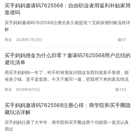
买手妈妈邀请码7625568：自由职业者用返利补贴家用
买手妈妈邀请码”穷鬼套餐”…
靠谱吗
买手妈妈邀请码7625568注册后多久能提现？宝妈亲测到账流程详
解
注册买手妈妈后，佣金并不是立刻到账的——它需要经过一个结算
商业
2026年7月23日
57
周期。简单来说：你当月产生的佣金，在次月25号统一结算到你的
账户余额，之后就可以提现了。也就是说，最快的情况下，注册后
买手妈妈佣金为什么归零？邀请码7625568用户总结的
大约一个月左右就能拿到第一笔钱。下面详细拆解整个到账流程，
避坑清单
帮你搞清楚每一步的…
用买手妈妈快一年了，时不时有朋友问我这东西到底靠不靠谱、能
省多少钱、是不是套路。今天干脆写一篇，把我用下来的真实情况
捋一遍，能帮一个是一个。 买手妈妈是个什么东西 别被名字唬住，
商业
2026年6月5日
143
买…
买手妈妈邀请码7625568注册心得：商学院和买手圈隐
藏玩法详解
买手妈妈注册了大半年，商学院和买手圈这两个功能我一直没认真
用过
说个真实的经历。我用买手妈妈快一年了，前八九个月基本只干一