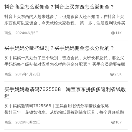
金。钱到底去哪了？
抖音商品怎么返佣金？抖音上买东西怎么返佣金？
最近很多宝妈交流群里都在讨论类似的问题。与其只教你怎么省
钱，不如先帮…
抖音上买东西的人越来越多了，但是很多人还不知道，在抖音上买
东西也可以返佣金，今天就给大家教程。 第一步，注册返利软件买
手妈妈 识别下面二维码直接在线注册 根据提示输入手机号验证码
商业
2024年6月5日
1.1K
即…
买手妈妈分哪些级别？买手妈妈佣金怎么分配的？
买手妈妈一共划分了三个级别，普通会员，大班长和总代，那么买
手妈妈每个级别都对应着怎么样的佣金分配呢？ 买手会员需要先联
系大班长升级VIP，或者邀请两个买手就可以成为永久VIP，买手…
商业
2019年1月28日
2.5K
买手妈妈邀请码7625568｜淘宝京东拼多多返利省钱教
程
买手妈妈邀请码7625568｜宝妈自用省钱分享赚钱全攻略
带娃三年，花钱如流水。从奶粉纸尿裤到辅食玩具，每个月账单翻
出来自己都吓一跳。最近发现身边不少宝妈在用一款叫买手妈妈的
商业
2026年6月22日
107
APP，说是买东西不仅能领隐藏优惠券，还能拿到返利。这东西到
底靠不靠谱？今天拿纸尿裤做了一组对照实验，用实际数据说话。