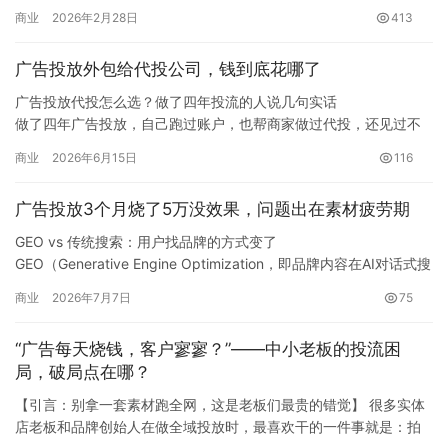
快，点击率（CTR）看起来也不错，但就是没有线索，或者私信进
商业
2026年2月28日
413
粉…
广告投放外包给代投公司，钱到底花哪了
广告投放代投怎么选？做了四年投流的人说几句实话
做了四年广告投放，自己跑过账户，也帮商家做过代投，还见过不
少同行是怎么”服务”客户的。今天不吹不黑，就把代投这个行业里真
商业
2026年6月15日
116
实存在的一些问题摊开讲讲，给正在考虑找代投或者已经被代投坑
过的老板一个参考。
广告投放3个月烧了5万没效果，问题出在素材疲劳期
代投水到底有多深
广告代投这个市场，说句不好听的话，门槛低到什么程度…
GEO vs 传统搜索：用户找品牌的方式变了
GEO（Generative Engine Optimization，即品牌内容在AI对话式搜
索中的可见度优化）和传统SEM本质区别在于用户意图的触发机
商业
2026年7月7日
75
制。传统搜索是用户敲关键词自己去翻，AI搜索是用户问问题，品
牌被AI”推荐”出来。去年帮一个在线职业教育品牌做了A/B测试…
“广告每天烧钱，客户寥寥？”——中小老板的投流困
局，破局点在哪？
【引言：别拿一套素材跑全网，这是老板们最贵的错觉】 很多实体
店老板和品牌创始人在做全域投放时，最喜欢干的一件事就是：拍