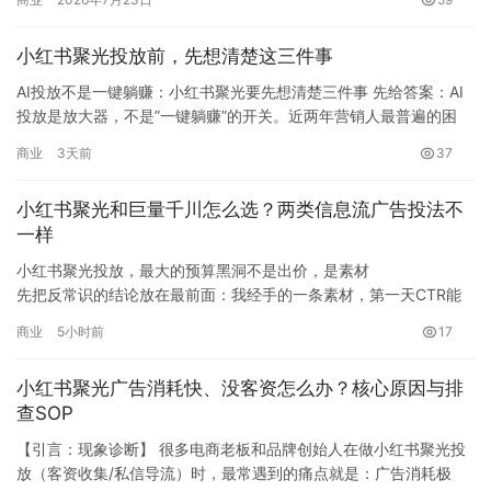
有效线索，最后得出一个结论”聚光没用”。问题往往不在平台，而在
投放前的基本条件没具备。这篇文章把不适合投聚光的几种情况说
小红书聚光投放前，先想清楚这三件事
清楚，帮你省一笔试错成本。…
AI投放不是一键躺赚：小红书聚光要先想清楚三件事 先给答案：AI
投放是放大器，不是”一键躺赚”的开关。近两年营销人最普遍的困
境，不是工具不够多，而是不知道怎…
商业
3天前
37
小红书聚光和巨量千川怎么选？两类信息流广告投法不
一样
小红书聚光投放，最大的预算黑洞不是出价，是素材
先把反常识的结论放在最前面：我经手的一条素材，第一天CTR能
做到3.5%，第14天只剩1.2%，这个曲线在聚光投放里反复出现，问
商业
5小时前
17
题不在出价，而在”素材新鲜度衰减”。素材新鲜度衰减指同一条素材
反复曝光后，点击率随投放天数持续下滑的现象。CTR（点击率）
小红书聚光广告消耗快、没客资怎么办？核心原因与排
是广告被展示后用户实际…
查SOP
【引言：现象诊断】 很多电商老板和品牌创始人在做小红书聚光投
放（客资收集/私信导流）时，最常遇到的痛点就是：广告消耗极