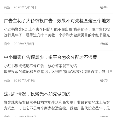
真实记录。近两年一个很明显的变化是——小红书用户对”广告感”的
商业
2026年7月10日
84
辨识度非常高，一条看起来像真实用户分享的笔记，点击率可能是
品牌模板素材的2-3倍。对比后台数据，纯AI生成的素材在聚光投放
广告主花了大价钱投广告，效果不对先检查这三个地方
中，第7天点击留存率比人工把…
小红书聚光ROI上不去？问题可能不在出价 我是豹子，做广告代投
这行几年了，经手过几十个美妆、个护和大健康类目的小红书聚光
账户。很多广告主在微信上问我ROI做不上去怎么办，我发现大多…
商业
2026年7月6日
95
中小商家广告预算少，多平台怎么分配才不浪费
小红书聚光笔记不像广告，核心答案就三句话
聚光投放的笔记和自然笔记，区别在”赞助”标签和流量通道，但用户
刷到时的判断标准只有一个：这条内容对我有没有用。想写出不像
商业
2026年7月19日
73
广告的笔记，三个原则要记住：用真实场景替代产品说明书式的文
案；”软”的程度匹配客单价——价格越高广告感越淡；封面和标题模
这几种情况，投聚光不如先做别的
仿自然笔记的”随手拍”风格，不用精致的…
聚光线索获客确实是目前本地生活和高客单行业最有效的线上获客
方式之一，但它不是每个商家都适合投。我做广告代投这些年，见
过太多商家在条件不成熟的时候硬上聚光，花了几千块没跑出几条
商业
2026年7月23日
59