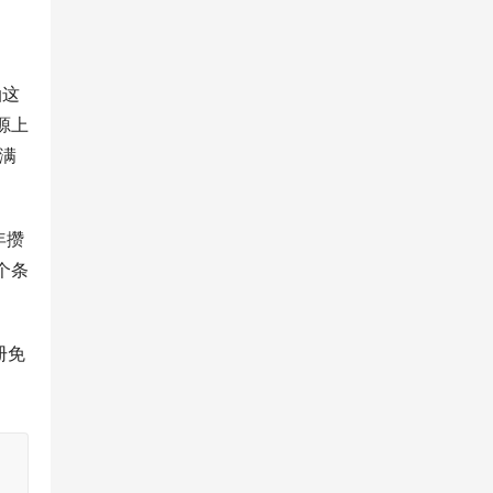
油这
源上
满
年攒
个条
册免