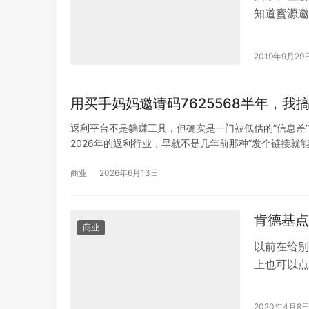
知道蜜源邀
上就可以注
2019年9月29
用买手妈妈邀请码7625568半年，我
返利平台不是躺赚工具，但确实是一门被低估的”信息差
2026年的返利行业，早就不是几年前那种”发个链接
台，发了几天朋友圈，发现没人下单，就得出结论：这
其实不是平台不行，是对这件事的理解从一开始就有偏
商业
2026年6月13日
我用买手妈妈快一年…
肯德基点
商业
以前在给别
上也可以点
块8.5，
2020年4月8