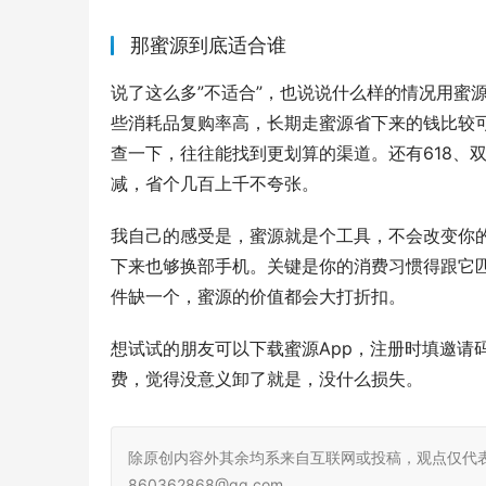
那蜜源到底适合谁
说了这么多”不适合”，也说说什么样的情况用蜜
些消耗品复购率高，长期走蜜源省下来的钱比较
查一下，往往能找到更划算的渠道。还有618、
减，省个几百上千不夸张。
我自己的感受是，蜜源就是个工具，不会改变你
下来也够换部手机。关键是你的消费习惯得跟它
件缺一个，蜜源的价值都会大打折扣。
想试试的朋友可以下载蜜源App，注册时填邀请
费，觉得没意义卸了就是，没什么损失。
除原创内容外其余均系来自互联网或投稿，观点仅代
860362868@qq.com