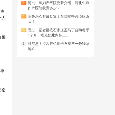
河北生殖妇产医院套餐介绍！河北生殖
妇产医院收费多少？
佣金
车险怎么买最划算？车险哪些必须应该
千人
买？
恶心！记者卧底石家庄圣马丁自助餐厅
1个月，曝光如此内幕……
效果
好消息！持农行信用卡石家庄一分钱做
。
地铁
下单
。
那蜜