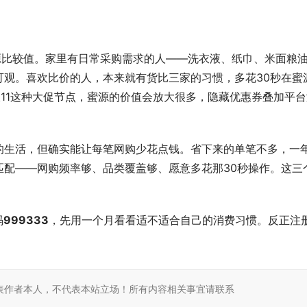
源比较值。家里有日常采购需求的人——洗衣液、纸巾、米面粮
可观。喜欢比价的人，本来就有货比三家的习惯，多花30秒在蜜
双11这种大促节点，蜜源的价值会放大很多，隐藏优惠券叠加平台
的生活，但确实能让每笔网购少花点钱。省下来的单笔不多，一
匹配——网购频率够、品类覆盖够、愿意多花那30秒操作。这三
码
999333
，先用一个月看看适不适合自己的消费习惯。反正注
表作者本人，不代表本站立场！所有内容相关事宜请联系