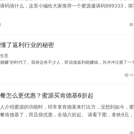
请码填什么，这里小编给大家推荐一个蜜源邀请码999333，填
册了。有的人要问了，我不填写蜜…
日
搞懂了返利行业的秘密
”生意
就能躺赚”的时代了。我身边有不少人，听说做返利能赚钱，兴冲冲注册了一
玩意儿不行。
差。
10
餐怎么更优惠？蜜源买肯德基6折起
人介绍蜜源的功能时，经常拿肯德基来打比方，没想到如今，蜜
餐肯德基了，而且很优惠，全场六折起。 请看下图，拿铁9元，
圣代两杯不到16 有没有好奇这是…
日