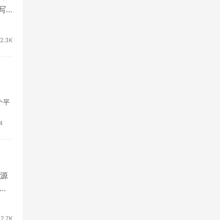
写
2.3K
个平
4
源
鸡
2.7K