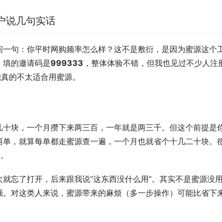
用户说几句实话
问一句：你平时网购频率怎么样？这不是敷衍，是因为蜜源这个
，填的邀请码是
999333
，整体体验不错，但我也见过不少人注
能真的不太适合用蜜源。
几十块，一个月攒下来两三百，一年就是两三千。但这个前提是
两单，就算每单都走蜜源查一遍，一个月也就省个十几二十块。
了。
就忘了打开，后来跟我说”这东西没什么用”。其实不是蜜源没
强。对这类人来说，蜜源带来的麻烦（多一步操作）可能比省下