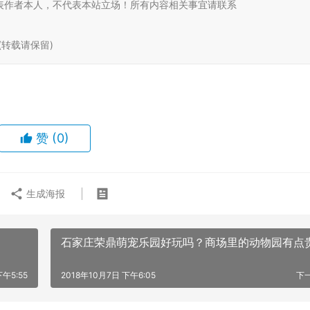
表作者本人，不代表本站立场！所有内容相关事宜请联系
ml (转载请保留)
赞
(0)
生成海报
石家庄荣鼎萌宠乐园好玩吗？商场里的动物园有点
下午5:55
2018年10月7日 下午6:05
下