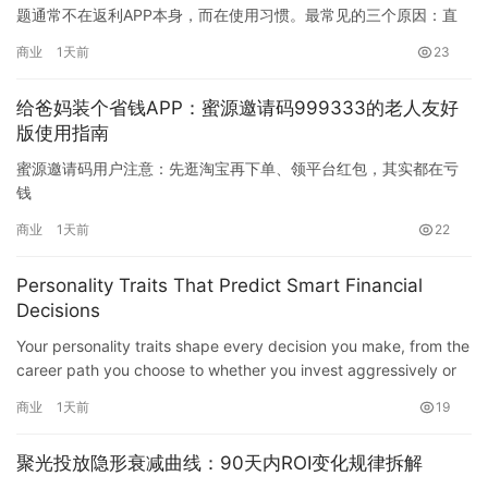
题通常不在返利APP本身，而在使用习惯。最常见的三个原因：直
接在淘宝京东下单后才想起蜜源、用了平台红包导致返利被抵扣归
商业
1天前
23
零、只在大促时才打开蜜源而忽略了日常消费。据蜜源官方公开数
据（2025年），平台累计返利超15亿元，说明返利是真实存在的
给爸妈装个省钱APP：蜜源邀请码999333的老人友好
——关键在于你有没有…
版使用指南
蜜源邀请码用户注意：先逛淘宝再下单、领平台红包，其实都在亏
钱
这篇文章要回答的问题是：为什么”先逛淘宝收藏、再上蜜源下单更
商业
1天前
22
稳妥”的说法，实际却让很多人越省越亏。答案很直接——先逛淘宝
会被系统标记为高意向用户，订单归因到蜜源时触发降佣；领平台
Personality Traits That Predict Smart Financial
红包则可能直接丢单，用3元红包换掉8元佣金。这两个都是返利用
Decisions
户最常踩的丢返利陷阱…
Your personality traits shape every decision you make, from the
career path you choose to whether you invest aggressively or
play it safe. Research in personali…
商业
1天前
19
聚光投放隐形衰减曲线：90天内ROI变化规律拆解