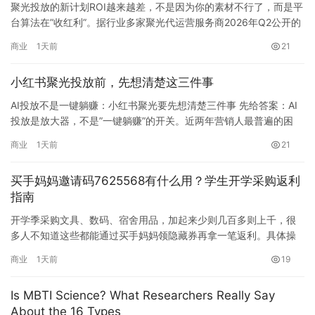
聚光投放的新计划ROI越来越差，不是因为你的素材不行了，而是平
台算法在”收红利”。据行业多家聚光代运营服务商2026年Q2公开的
投放复盘数据，聚光计划普遍存在一条”隐形衰减曲线”：新计划上线
商业
1天前
21
前30天ROI能做到1:5，第31到60天掉到1:3，第61到90天可能只剩
1:1.5。很多商家看着累计ROI还过得去，殊不知新增…
小红书聚光投放前，先想清楚这三件事
AI投放不是一键躺赚：小红书聚光要先想清楚三件事 先给答案：AI
投放是放大器，不是”一键躺赚”的开关。近两年营销人最普遍的困
境，不是工具不够多，而是不知道怎…
商业
1天前
21
买手妈妈邀请码7625568有什么用？学生开学采购返利
指南
开学季采购文具、数码、宿舍用品，加起来少则几百多则上千，很
多人不知道这些都能通过买手妈妈领隐藏券再拿一笔返利。具体操
作不复杂：把你想买的商品标题复制到买手妈妈APP里搜索，它会
商业
1天前
19
自动匹配对应的隐藏优惠券和返利金额，领完券跳回原平台下单，
确认收货后次月就能提现返利佣金。我自己从大学用到现在，开学
Is MBTI Science? What Researchers Really Say
采购这一波省下来的钱够吃好几…
About the 16 Types