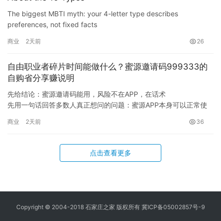
The biggest MBTI myth: your 4-letter type describes
preferences, not fixed facts
The Myers-Briggs Type Indicator (MBTI) doesn’t tell you what
商业
2天前
26
you are, and it do…
自由职业者碎片时间能做什么？蜜源邀请码999333的
自购省分享赚说明
先给结论：蜜源邀请码能用，风险不在APP，在话术
先用一句话回答多数人真正想问的问题：蜜源APP本身可以正常使
用，它本质是一款”先领券、后返利”的电商导购工具，真正的风险不
商业
2天前
36
在工具，而在于你被什么样的推广话术带偏。蜜源邀请码999333是
我从早期版本就开始使用、持续自用的推广码，以下内容基于我这
几年的实测，也先说明白：这…
点击查看更多
Copyright © 2004-2018 石家庄之家 版权所有
冀ICP备05002857号-9