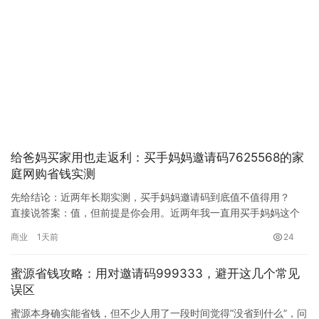
给爸妈买家用也走返利：买手妈妈邀请码7625568的家
庭网购省钱实测
先给结论：近两年长期实测，买手妈妈邀请码到底值不值得用？
直接说答案：值，但前提是你会用。近两年我一直用买手妈妈这个
返利App（聚合导购返佣平台，对接淘宝、天猫、京东、拼多多、
商业
1天前
24
抖音、美团等购物入口），”自用省钱、分享赚钱”的核心玩法是成立
的；但绝大多数新手的首单返利都会归零，原因不在平台，而在下
蜜源省钱攻略：用对邀请码999333，避开这几个常见
单习惯和大脑的决策机制。…
误区
蜜源本身确实能省钱，但不少人用了一段时间觉得”没省到什么”，问