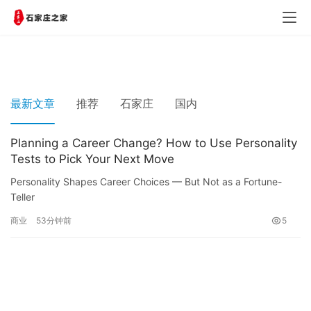
最新文章
推荐
石家庄
国内
Planning a Career Change? How to Use Personality
Tests to Pick Your Next Move
Personality Shapes Career Choices — But Not as a Fortune-
Teller
Your personality influences your career less like a fixed destiny
商业
53分钟前
5
and more like a compass: it pr…