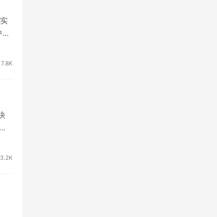
实
中采
7.8K
快
3.2K