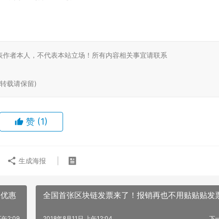
。
表作者本人，不代表本站立场！所有内容相关事宜请联系
ml (转载请保留)
赞
(1)
生成海报
户优惠
全国首张区块链发票来了！报销再也不用贴贴贴发
下午2:09
2018年8月11日 上午12:04
下