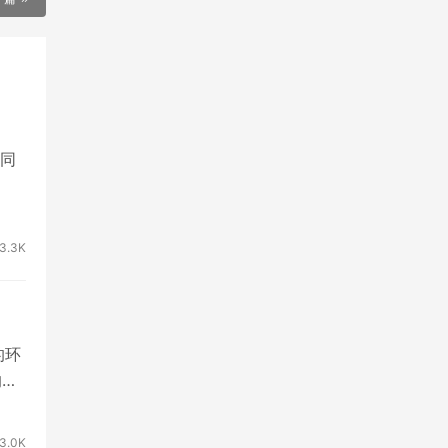
，同
3.3K
的环
的时
3.0K