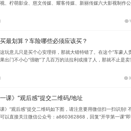
视、柠萌影业、慈文传媒、耀客传媒、新丽传媒六大影视制作公
制艺人“天价”片酬现象，倡导成本用于制…
日
买最划算？车险哪些必须应该买？
这玩意儿只是买个心安理得，那就大错特错了。在这个“车豪人贵
果出门不小心“强吻”了几百万的法拉利或撞了人，那就不止是卖
也赔不起！所以车险不得不买，但…
日
3
一课》“观后感”提交二维码/地址
课》“观后感”提交二维码如下图，请注意要用微信扫一扫识别! 
可以直接关注微信公众号：a860362868，回复“开学第一课”
开方式。 点击“观…