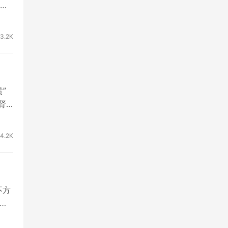
13.2K
”
肾
4.2K
不方
即可