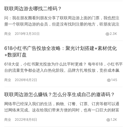
功能不是开了就能躺平收钱——它有版本要求、授权门槛、免费使
联联周边游去哪找二维码？
用条件，而且适不适合你取决…
问：我在朋友圈看到朋友分享了联联周边游上面的门票，我也想注
册一个联联周边游的会员，但是没有找到注册的地方，听朋友说注
册联联周边游需要扫一个二维码，请问去哪里找二维码？ 答：联联
商业
2019年3月30日
2.3K
周边…
618小红书广告投放全攻略：聚光计划搭建+素材优化
+数据盯盘
618大促，小红书聚光投放为什么比平时更难？ 每年618，小红书平
台的流量竞争都会进入白热化阶段。品牌方扎堆投放，竞价成本飙
升，用户被海量种草内容包围，点击率和转化率双双承压。很多…
商业
2026年6月2日
145
联联周边游怎么赚钱？怎么分享生成自己的邀请码？
网络早已经深入我们的生活，购物、订餐、订票、订房等都可以通
过网络来完成。这在给我们带来方便的同时，也有一口巨大的财富
宝库在向我们敞开。联联周边游作为国内团购返佣领域的头部品
商业
2022年8月6日
1.2K
牌，向用…