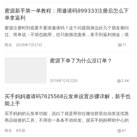
蜜源新手第一单教程：用邀请码999333注册后怎么下
单拿返利
蜜源注册时到底要不要填邀请码？这个问题我身边好几个朋友都问
过。简单说：不填也能用，但只能领优惠券，拿不到返利佣金；填
了我自己长期在用的邀请码999333之后会自动升级成VIP，自购下
商业
2026年7月27日
71
单能看到预估返利，确认收货后佣金结算到账户里。2026年7月蜜
源最新版本（v6.9.70）依然延续这个规则。今天把邀请码的区别和
蜜源下单了为什么没订单？
新手第一单…
2018年12月22日
2.4K
买手妈妈邀请码7625568云发单设置步骤详解，新手也
能上手
买手妈妈的云发单功能，说白了就是帮你往微信群里自动发送优惠
商品链接的工具，不用你一条条手动转发。据买手妈妈帮助中心的
功能说明（2026），云发单绑定微信和群聊后，系统会按你设定的
商业
6天前
47
频率自动推送商品，群成员通过链接下单，佣金算到你头上。这个