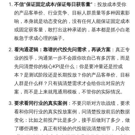
不信“保证固定成本/保证每日获客量”
：投放成本受你
的产品客单价、行业竞争、目标人群质量等多种因素影
响，本身就是动态变化的，没有任何人能保证固定成本
或固定获客量，敢打出这种承诺的，基本都是抓小白老
板急于求成心理的骗子。
看沟通逻辑：靠谱的代投先问需求，再谈方案
：真正专
业的投手，沟通第一步不会跟你吹自己有多厉害，而是
先问清楚你的核心KPI是什么：你是要冲量还是控成
本？是测试阶段还是长期投放？你的产品客单价、目标
人群是什么样？只有搞清楚需求才会给你出对应的方
案，而不是上来就甩通用模板，不管你的实际情况。
要求看同行业的真实案例
：不要只听对方吹战绩，要求
看和你同行业的真实投放案例，问清楚投放前后的数据
变化：比如之前投产比是多少，接手后做到了多少，做
了哪些调整，真正有经验的代投能说清楚细节，只会吹