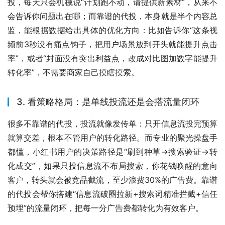
投，每天只会机械说“计划跑不动，请提供新素材”，从来不
会告诉你问题出在哪；而靠谱的代投，本身就是半个内容总
监，能根据数据给出具体的优化方向：比如告诉你“这条视
频前3秒没有痛点钩子，把用户场景放到开头就能提升点击
率”，或者“封面没有突出利益点，改成对比图加数字能提升
转化率”，不需要商家自己摸瞎摸索。
3. 看策略格局：是单线投流还是会搭流量闭环
很多不靠谱的代投，投流就像发传单：只开信息流投完预算
就算交差，根本不管用户的转化路径。而专业的聚光操盘手
都懂，小红书用户的决策路径是“刷到种草→搜索验证→转
化成交”，如果只投信息流不布局搜索，你花钱唤醒的意向
客户，转头就会被竞品截流，至少浪费30%的广告费。靠谱
的代投会帮你搭建“信息流破圈拉新+搜索词精准拦截+信任
预埋”的流量闭环，把每一分广告费都转化为有效客户。