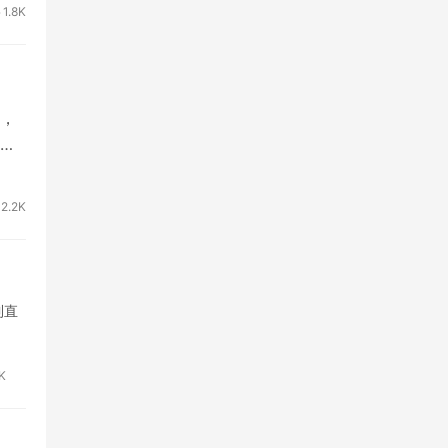
1.8K
，
时
2.2K
到直
9K