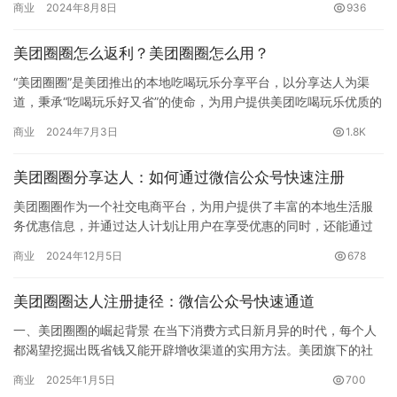
商业
2024年8月8日
936
质与经…
美团圈圈怎么返利？美团圈圈怎么用？
“美团圈圈”是美团推出的本地吃喝玩乐分享平台，以分享达人为渠
道，秉承“吃喝玩乐好又省”的使命，为用户提供美团吃喝玩乐优质的
高折扣产品。 如果想要在美团圈圈获得返利，那就需要加入美团…
商业
2024年7月3日
1.8K
美团圈圈分享达人：如何通过微信公众号快速注册
美团圈圈作为一个社交电商平台，为用户提供了丰富的本地生活服
务优惠信息，并通过达人计划让用户在享受优惠的同时，还能通过
分享赚取佣金。本文将详细介绍如何成为美团圈圈体验达人，并分
商业
2024年12月5日
678
享商品…
美团圈圈达人注册捷径：微信公众号快速通道
一、美团圈圈的崛起背景 在当下消费方式日新月异的时代，每个人
都渴望挖掘出既省钱又能开辟增收渠道的实用方法。美团旗下的社
交电商平台 —— 美团圈圈，正凭借自身独特优势，逐步成为大众
商业
2025年1月5日
700
关…