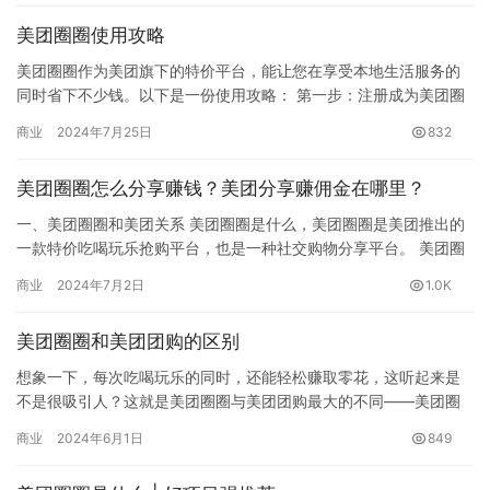
美团圈圈使用攻略
美团圈圈作为美团旗下的特价平台，能让您在享受本地生活服务的
同时省下不少钱。以下是一份使用攻略： 第一步：注册成为美团圈
圈达人 通过以下两种方式注册：一是关注微信公众号“全网分享达
商业
2024年7月25日
832
人…
美团圈圈怎么分享赚钱？美团分享赚佣金在哪里？
一、美团圈圈和美团关系 美团圈圈是什么，美团圈圈是美团推出的
一款特价吃喝玩乐抢购平台，也是一种社交购物分享平台。 美团圈
圈达人可以在美团圈圈平台分享商品链接、邀请好友和使用优惠券
商业
2024年7月2日
1.0K
方…
美团圈圈和美团团购的区别
想象一下，每次吃喝玩乐的同时，还能轻松赚取零花，这听起来是
不是很吸引人？这就是美团圈圈与美团团购最大的不同——美团圈
圈不仅提供超值的团购优惠，更开启了一种边省钱边赚钱的新模
商业
2024年6月1日
849
式。作为…