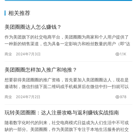
相关推荐
美团圈圈达人怎么赚钱？
作为美团旗下的社交电商平台，美团圈圈为商家和个人用户提供了
一种新的销售渠道，也为具备一定影响力和粉丝数量的用户（即“达
人”）提供了一种赚取佣金的方式。本文将介绍美团圈圈达人怎么赚
商业
2024年7月3日
1.1K
钱…
美团圈圈怎样加入推广和地推？
想要获得美团圈圈的推广资格，首先要加入美团圈圈达人，现在是
邀请制，微信扫描下面二维码或手机截屏后在微信中扫一扫就可以
免费安全加入： 加入很简单，这时候就可以看到每个商品价格附近
商业
2024年7月2日
978
就返…
玩转美团圈圈：达人注册攻略与返利赚钱实战指南
随着数字化时代的到来，社交电商模式日益成为人们生活中不可或
缺的一部分。美团圈圈，作为美团旗下专注于本地生活服务的社交
电商平台，不仅为用户提供了丰富的高折扣产品，更为追求生活品