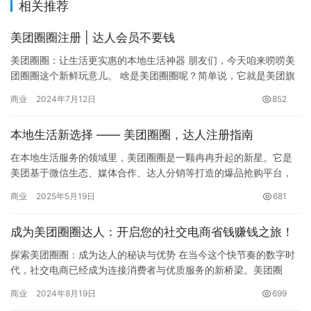
相关推荐
美团圈圈注册 | 达人会员不要钱
美团圈圈：让生活更实惠的本地生活神器 朋友们，今天咱来唠唠美
团圈圈这个新鲜玩意儿。 啥是美团圈圈呢？简单说，它就是美团旗
下专门搞本地生活服务的一个社交电商平台。咱平常吃喝玩乐的那
商业
2024年7月12日
852
些…
本地生活新选择 —— 美团圈圈，达人注册指南
在本地生活服务的领域里，美团圈圈是一颗冉冉升起的新星。它是
美团基于微信生态、媒体合作、达人分销等打造的爆品抢购平台，
通过自营社群、本地头部达人等渠道，向用户精准推荐精选优惠本
商业
2025年5月19日
681
地生活…
成为美团圈圈达人：开启您的社交电商省钱赚钱之旅！
探索美团圈圈：成为达人的秘诀与优势 在当今这个快节奏的数字时
代，社交电商已经成为连接消费者与优质服务的新桥梁。美团圈
圈，作为美团推出的社交电商平台，以其独特的运营模式和优惠力
商业
2024年8月19日
699
度，迅…