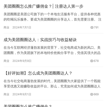
美团圈圈怎么推广赚佣金？| 注册达人第一步
美团圈圈是美团公司旗下的一个本地生活服务平台，提供各种优惠
的吃喝玩乐服务。要成为美团圈圈的分享达人，首先需要注册。 注
册方法很简单，关注微信公众号“全网分享达人”，回复“美团圈圈”…
商业
2024年7月1日
791
成为美团圈圈达人：实战技巧与收益秘诀
在当今互联网经济蓬勃发展的背景下，社交电商成为新的风口。美
团圈圈，作为美团旗下的本地特价抢购分享平台，凭借其强大的品
牌背书和资源优势，迅速在市场中占据了一席之地。本文将深入探
商业
2024年9月9日
678
讨如何…
【好评如潮】怎么成为美团圈圈达人？
在当今社交电商蓬勃发展的时代，美团圈圈为大家提供了一个既能
享受优惠又能赚取收益的平台。那么，究竟如何成为美团圈圈达人
呢？ 一、美团圈圈达人的优势 美团圈圈是美团推出的一款专注于本
商业
2024年9月1日
669
地…
美团圈圈怎么推广赚佣金？