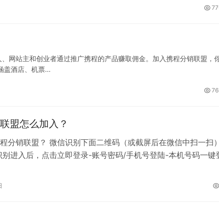
77
人、网站主和创业者通过推广携程的产品赚取佣金。加入携程分销联盟，
涵盖酒店、机票…
76
联盟怎么加入？
程分销联盟？ 微信识别下面二维码（或截屏后在微信中扫一扫
识别进入后，点击立即登录-账号密码/手机号登陆-本机号码一键
活 &nb…
日