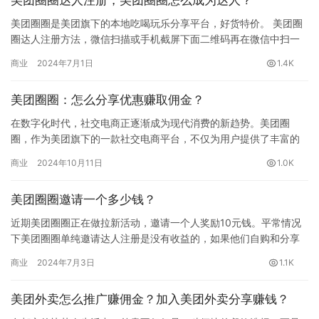
美团圈圈达人注册，美团圈圈怎么成为达人？
美团圈圈是美团旗下的本地吃喝玩乐分享平台，好货特价。 美团圈
圈达人注册方法，微信扫描或手机截屏下面二维码再在微信中扫一
扫识别截图： 提示：默认注册为“体验达人”，成为“正式达人”需…
商业
2024年7月1日
1.4K
美团圈圈：怎么分享优惠赚取佣金？
在数字化时代，社交电商正逐渐成为现代消费的新趋势。美团圈
圈，作为美团旗下的一款社交电商平台，不仅为用户提供了丰富的
吃喝玩乐优惠，还赋予了用户成为“达人”的机会，让他们在享受优惠
商业
2024年10月11日
1.0K
的同…
美团圈圈邀请一个多少钱？
近期美团圈圈正在做拉新活动，邀请一个人奖励10元钱。平常情况
下美团圈圈单纯邀请达人注册是没有收益的，如果他们自购和分享
出单，你会有收益，他们也会有收益。 目前美团圈圈正在做拉新活
商业
2024年7月3日
1.1K
动…
美团外卖怎么推广赚佣金？加入美团外卖分享赚钱？