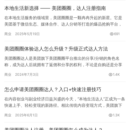
本地生活新选择 —— 美团圈圈，达人注册指南
在本地生活服务的领域里，美团圈圈是一颗冉冉升起的新星。它是
美团基于微信生态、媒体合作、达人分销等打造的爆品抢购平台，
通过自营社群、本地头部达人等渠道，向用户精准推荐精选优惠本
商业
2025年5月19日
691
地生活…
美团圈圈体验达人怎么升级？升级正式达人方法
美团圈圈达人是美团旗下美团圈圈平台推出的分享/分销的角色名
称，成为达人后就拥有了返佣和分享的权利，不论是自购还是分享
出单都会得到返佣。 美团圈圈注册默认是体验达人，体验达人是1个
商业
2024年7月3日
1.4K
月…
怎么申请美团圈圈达人？入口+快速注册技巧
在内容创业与副业经济日益兴盛的今天，“本地生活达人”正成为一条
快速上手、轻松变现的新路径。相比传统内容变现方式，美团旗下
的圈圈达人项目，以其门槛低、收益快、资源丰富的特点，正悄然
商业
2025年6月1日
1.3K
吸…