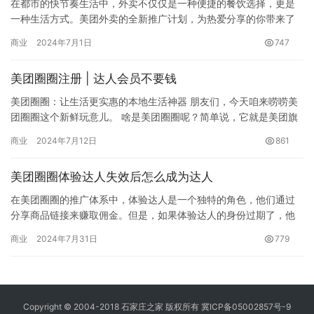
在都市的快节奏生活中，外卖不仅仅是一种便捷的餐饮选择，更是
一种生活方式。美团外卖的全新推广计划，为热爱分享的你带来了
赚取佣金的新机遇。本文将带你了解如何通过美团圈圈成为推广达
商业
2024年7月1日
747
人，开…
美团圈圈注册 | 达人会员不要钱
美团圈圈：让生活更实惠的本地生活神器 朋友们，今天咱来唠唠美
团圈圈这个新鲜玩意儿。 啥是美团圈圈呢？简单说，它就是美团旗
下专门搞本地生活服务的一个社交电商平台。咱平常吃喝玩乐的那
商业
2024年7月12日
861
些…
美团圈圈体验达人失效后怎么成为达人
在美团圈圈的推广体系中，体验达人是一个独特的角色，他们通过
分享商品链接来赚取佣金。但是，如果体验达人的身份过期了，他
们将面临一些变化。本文将为您提供在身份过期后如何重新激活的
商业
2024年7月31日
779
指南。…
Copyright © 2004-2018 石家庄之家 版权所有
冀ICP备05002857号-9