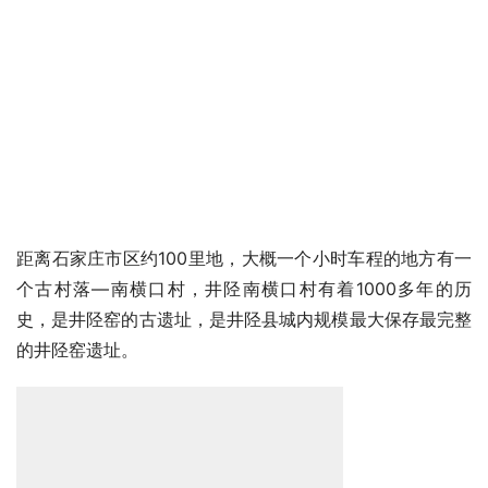
距离石家庄市区约100里地，大概一个小时车程的地方有一
个古村落—南横口村，井陉南横口村有着1000多年的历
史，是井陉窑的古遗址，是井陉县城内规模最大保存最完整
的井陉窑遗址。