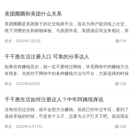
美团圈圈和美团什么关系
美团圈圈是美团旗下的社交电商平台，旨在为用户提供线上社交、
线下消费的全新购物体验。与美团外卖、美团酒店等业务相比，美
团圈圈的定位更偏向于社交电商领域，主要以团购、秒杀等形式为
商业
2024年7月3日
1.1K
用户提…
千千惠生活注册入口 可靠的分享达人
如果你有赚钱意识，就一定不要错过网络，毕竟网络中的赚钱方法
有很多。当然对于网络中的各种赚钱方法与平台，大家选择的时候
还是要小心谨慎，认真分析以后选择一个最适合的。今天就为大家
商业
2022年5月6日
1.2K
介绍一…
千千惠生活如何注册达人？中年阿姨现身说
没有经历过没钱，就不会想方法赚钱。虽然已经年过半百，要到了
退休享福的时候，可是有个儿子，总要为儿子打天下吧。就说现在
这彩礼，我这做婆婆的可不想因为彩礼让儿子儿媳闹矛盾。所以我
商业
2022年3月17日
1.5K
也开始…