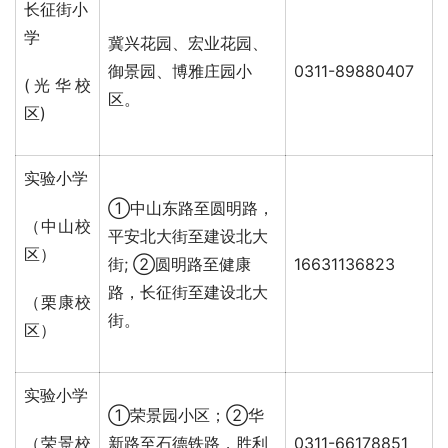
长征街小
学
冀兴花园、宏业花园、
御景园、博雅庄园小
0311-89880407
(光华校
区。
区)
实验小学
①中山东路至圆明路，
（中山校
平安北大街至建设北大
区）
街; ②圆明路至健康
16631136823
路，长征街至建设北大
（栗康校
街。
区）
实验小学
①荣景园小区；②华
（荣景校
新路至石德铁路，胜利
0311-66178851