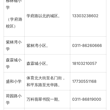
柳林铺小
学
学府路以北的城区。
13303238602
（学府路
校区）
紫林湾小
紫林湾小区。
0311-86260666
学
森霖城小
森霖城小区。
18103210057
学
体育北大街至名门街，
盛和小学
17730551168
和平东路至光华路。
荷园路小
万科翡翠书院一期。
0311-86819000
学