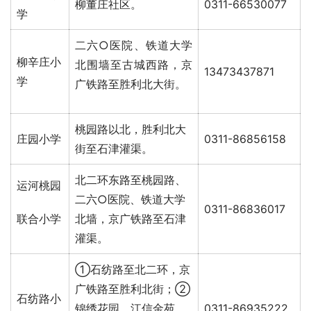
柳董庄社区。
0311-66530077
学
二六○医院、铁道大学
柳辛庄小
北围墙至古城西路，京
13473437871
学
广铁路至胜利北大街。
桃园路以北，胜利北大
庄园小学
0311-86856158
街至石津灌渠。
北二环东路至桃园路、
运河桃园
二六○医院、铁道大学
0311-86836017
联合小学
北墙，京广铁路至石津
灌渠。
①石纺路至北二环，京
广铁路至胜利北街；②
石纺路小
锦绣花园、江信金苑、
0311-86935222