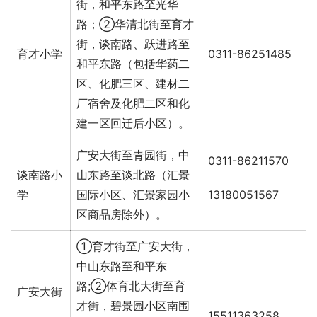
街，和平东路至光华
路；②华清北街至育才
街，谈南路、跃进路至
育才小学
0311-86251485
和平东路（包括华药二
区、化肥三区、建材二
厂宿舍及化肥二区和化
建一区回迁后小区）。
广安大街至青园街，中
0311-86211570
谈南路小
山东路至谈北路（汇景
学
国际小区、汇景家园小
13180051567
区商品房除外）。
①育才街至广安大街，
中山东路至和平东
路;②体育北大街至育
广安大街
才街，碧景园小区南围
15511363258