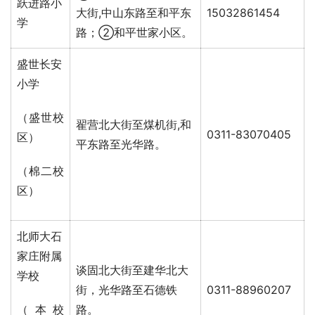
跃进路小
大街,中山东路至和平东
15032861454
学
路；②和平世家小区。
盛世长安
小学
（盛世校
翟营北大街至煤机街,和
0311-83070405
区）
平东路至光华路。
（棉二校
区）
北师大石
家庄附属
谈固北大街至建华北大
学校
街，光华路至石德铁
0311-88960207
（本校
路。