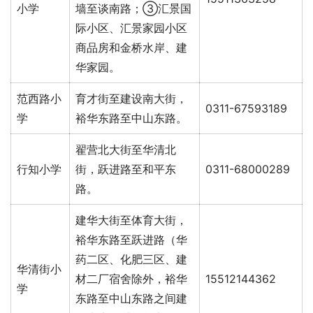
小学
墙至谈南路；③汇景国
际小区、汇景家园小区
商品房和金桥水岸、建
华家园。
范西路小
育才街至建设南大街，
0311-67593189
学
裕华东路至中山东路。
翟营北大街至华清北
行知小学
街，跃进路至和平东
0311-68000289
路。
建华大街至体育大街，
裕华东路至跃进路（华
药二区、化肥三区、建
华清街小
材二厂宿舍除外，裕华
15512144362
学
东路至中山东路之间建