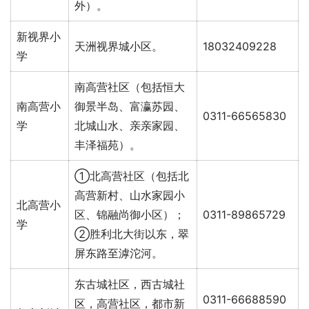
外）。
新视界小
天洲视界城小区。
18032409228
学
南高营社区（包括恒大
南高营小
御景半岛、富瀛苏园、
0311-66565830
学
北城山水、亲亲家园、
丰泽福苑）。
①北高营社区（包括北
高营新村、山水家园小
北高营小
区、锦融尚御小区）；
0311-89865729
学
②胜利北大街以东，翠
屏东路至滹沱河。
东古城社区，西古城社
0311-66688590
区，高营社区，都市新