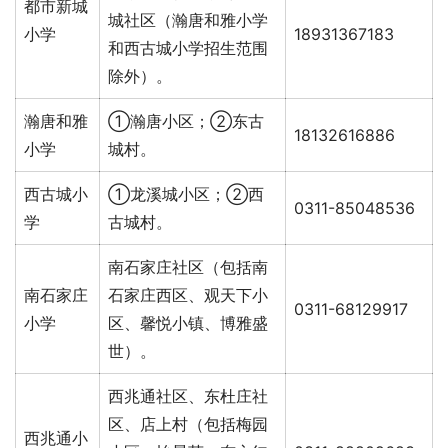
都市新城
城社区（瀚唐和雅小学
小学
18931367183
和西古城小学招生范围
除外）。
瀚唐和雅
①瀚唐小区；②东古
18132616886
小学
城村。
西古城小
①龙溪城小区；②西
0311-85048536
学
古城村。
南石家庄社区（包括南
南石家庄
石家庄西区、观天下小
0311-68129917
小学
区、馨悦小镇、博雅盛
世）。
西兆通社区、东杜庄社
区、店上村（包括梅园
西兆通小