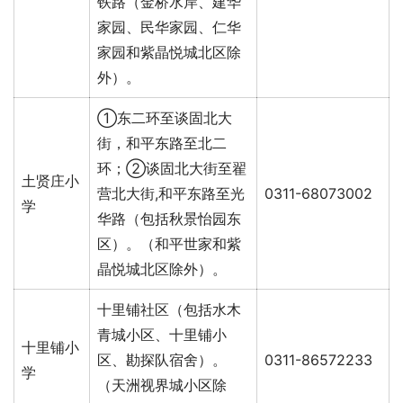
铁路（金桥水岸、建华
家园、民华家园、仁华
家园和紫晶悦城北区除
外）。
①东二环至谈固北大
街，和平东路至北二
环；②谈固北大街至翟
土贤庄小
营北大街,和平东路至光
0311-68073002
学
华路（包括秋景怡园东
区）。（和平世家和紫
晶悦城北区除外）。
十里铺社区（包括水木
青城小区、十里铺小
十里铺小
区、勘探队宿舍）。
0311-86572233
学
（天洲视界城小区除