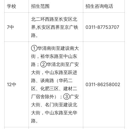
学校
招生范围
招生咨询电话
北二环西路至长安区北
7中
界,长安区西界至京广铁
0311-87753707
路。
①华清南街至建设南大
街，裕华东路至中山东
路；②华清北街至广安
大街，中山东路至跃进
路、谈南路（华药二
12中
0311-86258002
区、化肥三区、建材二
厂宿舍除外）；③广安
大街、名门街至建设北
大街，中山东路至光华
路。