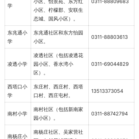
小区、怡景苑、东方红
0311-88809683
学
小区、柠檬郡、安联生
态城、国风小区）。
东兆通小
东兆通社区和东方怡园
0311-88803613
学
小区。
凌透社区（包括凌透花
凌透小学
园小区、香水湾小
0311-69044829
区）。
西塔口小
东庄村、西庄村、西塔
13513373054
学
口村、西庄屯村。
南村社区（包括新南家
南村小学
0311-88742794
园小区）。
南杨庄社区、吴家营社
南杨庄小