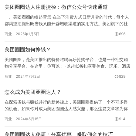
美团圈圈达人注册捷径：微信公众号快速通道
一、美团圈圈的崛起背景 在当下消费方式日新月异的时代，每个人
都渴望挖掘出既省钱又能开辟增收渠道的实用方法。美团旗下的社
交电商平台 —— 美团圈圈，正凭借自身独特优势，逐步成为大众
商业
2025年1月5日
696
关…
美团圈圈如何挣钱？
美团圈圈，是美团推出的特价吃喝玩乐抢购平台，也是一种社交购
物分享平台。在这里，你可以： ·以超低折扣享受美食、玩乐、酒店
等本地生活服务 ·分享商品链接、邀请好友、自己购买，轻松赚取…
商业
2024年7月2日
829
怎么成为美团圈圈达人？
在探索省钱与赚钱并行的新路径上，美团圈圈提供了一个不可多得
的机会。如果你对成为美团圈圈达人感兴趣，那么这篇文章将为你
提供全面的指导。 一、美团圈圈简介 美团圈圈是美团公司推出的社
商业
2024年5月15日
914
交…
美团圈圈达人秘籍：分享优惠，赚取佣金的技巧