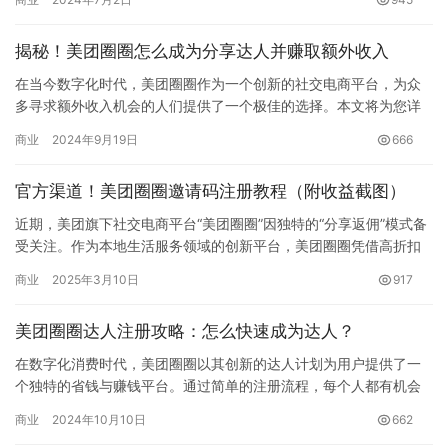
揭秘！美团圈圈怎么成为分享达人并赚取额外收入
在当今数字化时代，美团圈圈作为一个创新的社交电商平台，为众
多寻求额外收入机会的人们提供了一个极佳的选择。本文将为您详
细介绍如何成为美团圈圈的分享达人，以及通过这个平台实现赚钱
商业
2024年9月19日
666
梦想的…
官方渠道！美团圈圈邀请码注册教程（附收益截图）
近期，美团旗下社交电商平台“美团圈圈”因独特的“分享返佣”模式备
受关注。作为本地生活服务领域的创新平台，美团圈圈凭借高折扣
商品和达人经济模式，吸引了大量用户加入。但对于初次接触的用…
商业
2025年3月10日
917
美团圈圈达人注册攻略：怎么快速成为达人？
在数字化消费时代，美团圈圈以其创新的达人计划为用户提供了一
个独特的省钱与赚钱平台。通过简单的注册流程，每个人都有机会
成为消费的智者，同时也是财富的创造者。今天，我们将通过真实
商业
2024年10月10日
662
用户评…