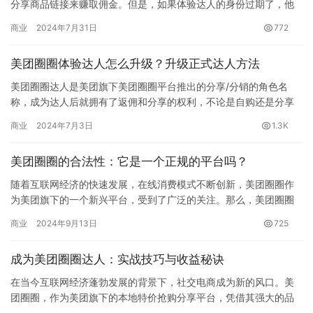
分享商品链接来赚取佣金。但是，如果体验达人的身份过期了，他
们将面临一些变化。本文将为您提供在身份过期后如何重新激活的
商业
2024年7月31日
772
指南。…
美团圈圈体验达人怎么升级？升级正式达人方法
美团圈圈达人是美团旗下美团圈圈平台推出的分享/分销的角色名
称，成为达人后就拥有了返佣和分享的权利，不论是自购还是分享
出单都会得到返佣。 美团圈圈注册默认是体验达人，体验达人是1个
商业
2024年7月3日
1.3K
月…
美团圈圈的合法性：它是一个正规的平台吗？
随着互联网经济的快速发展，在线消费模式不断创新，美团圈圈作
为美团旗下的一个新兴平台，受到了广泛的关注。那么，美团圈圈
正规吗？安全吗？本文将为您揭晓答案。 美团圈圈的正规性 美团圈
商业
2024年9月13日
725
圈…
成为美团圈圈达人：实战技巧与收益秘诀
在当今互联网经济蓬勃发展的背景下，社交电商成为新的风口。美
团圈圈，作为美团旗下的本地特价抢购分享平台，凭借其强大的品
牌背书和资源优势，迅速在市场中占据了一席之地。本文将深入探