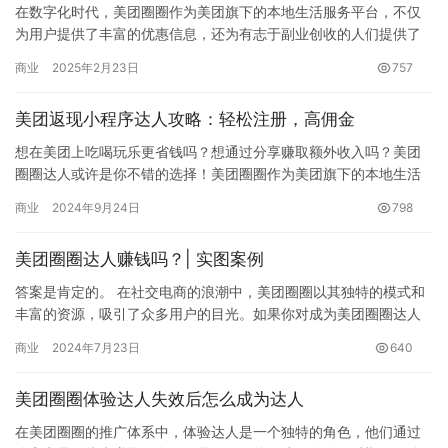
在数字化时代，美团圈圈作为美团旗下的本地生活服务平台，不仅
为用户提供了丰富的优惠信息，还为有志于副业创收的人们提供了
一个绝佳的平台。本文将详细解析如何在美团圈圈成为达人，以及
商业
2025年2月23日
757
如何通…
美团返现小程序达人攻略：轻松注册，高佣金
想在美团上吃喝玩乐更省钱吗？想通过分享赚取额外收入吗？美团
圈圈达人或许是你不错的选择！美团圈圈作为美团旗下的本地生活
分享平台，为用户提供高折扣的吃喝玩乐产品。而美团圈圈达人，
商业
2024年9月24日
798
则可以…
美团圈圈达人赚钱吗？| 实图案例
答案是肯定的。 在社交电商的浪潮中，美团圈圈以其独特的模式和
丰富的资源，吸引了众多用户的目光。如果你对成为美团圈圈达人
并赚取佣金感兴趣，那么这篇文章将为你揭开其中的奥秘。 1. 美…
商业
2024年7月23日
640
美团圈圈体验达人失效后怎么成为达人
在美团圈圈的推广体系中，体验达人是一个独特的角色，他们通过