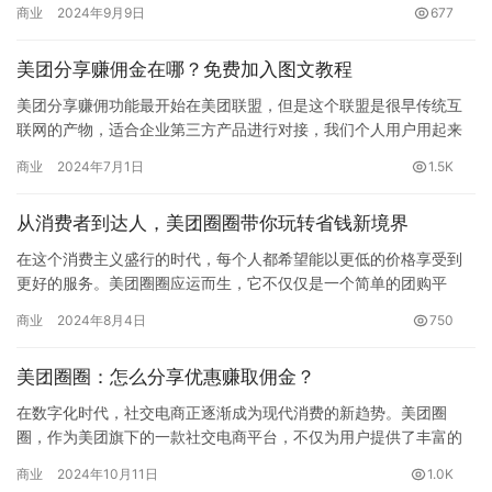
商业
2024年9月9日
677
讨如何…
美团分享赚佣金在哪？免费加入图文教程
美团分享赚佣功能最开始在美团联盟，但是这个联盟是很早传统互
联网的产物，适合企业第三方产品进行对接，我们个人用户用起来
也极其不方便，根本不适合当前的移动互联网分享时代。美团为弥
商业
2024年7月1日
1.5K
补在社…
从消费者到达人，美团圈圈带你玩转省钱新境界
在这个消费主义盛行的时代，每个人都希望能以更低的价格享受到
更好的服务。美团圈圈应运而生，它不仅仅是一个简单的团购平
台，更是一个能够帮助用户省钱、赚钱的利器。今天，就让我们一
商业
2024年8月4日
750
起深入探…
美团圈圈：怎么分享优惠赚取佣金？
在数字化时代，社交电商正逐渐成为现代消费的新趋势。美团圈
圈，作为美团旗下的一款社交电商平台，不仅为用户提供了丰富的
吃喝玩乐优惠，还赋予了用户成为“达人”的机会，让他们在享受优惠
商业
2024年10月11日
1.0K
的同…