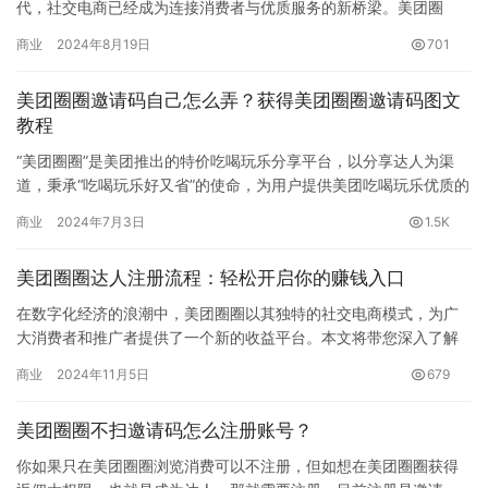
代，社交电商已经成为连接消费者与优质服务的新桥梁。美团圈
圈，作为美团推出的社交电商平台，以其独特的运营模式和优惠力
商业
2024年8月19日
701
度，迅…
美团圈圈邀请码自己怎么弄？获得美团圈圈邀请码图文
教程
“美团圈圈”是美团推出的特价吃喝玩乐分享平台，以分享达人为渠
道，秉承“吃喝玩乐好又省”的使命，为用户提供美团吃喝玩乐优质的
高折扣产品。它基于美团平台上的用户群体和商家资源，通过社交…
商业
2024年7月3日
1.5K
美团圈圈达人注册流程：轻松开启你的赚钱入口
在数字化经济的浪潮中，美团圈圈以其独特的社交电商模式，为广
大消费者和推广者提供了一个新的收益平台。本文将带您深入了解
美团圈圈达人计划，探索这一平台如何帮助您实现分享与收益的双
商业
2024年11月5日
679
重目标…
美团圈圈不扫邀请码怎么注册账号？
你如果只在美团圈圈浏览消费可以不注册，但如想在美团圈圈获得