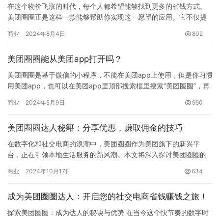
在这个物价飞涨的时代，每个人都希望能够找到更多的省钱方式。
美团圈圈正是这样一款能够帮助你实现这一愿望的应用。它不仅提
供了大量的优惠信息，还能让你通过分享来赚取佣金。那么，如何
商业
2024年8月4日
802
成为一…
美团圈圈能从美团app打开吗？
美团圈圈是基于微信的小程序，不能在美团app上使用，但是你习惯
用美团app，也可以在美团app里顶部搜索框里搜索“美团圈圈”，再
点击页面就可以跳转到微信端的美团圈圈。如图操作方法：…
商业
2024年5月9日
950
美团圈圈达人秘籍：分享优惠，赚取佣金的技巧
在数字化和社交电商的浪潮中，美团圈圈作为美团旗下的新兴平
台，正在引领本地生活服务的新风潮。本文将深入探讨美团圈圈的
功能、优势和用户体验，并为您提供成为美团圈圈达人的详细指
商业
2024年10月17日
634
南。 什么…
成为美团圈圈达人：开启您的社交电商省钱赚钱之旅！
探索美团圈圈：成为达人的秘诀与优势 在当今这个快节奏的数字时