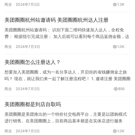
圈达人，自己购买产品更优惠，在特价基础上还可以返现，并且还
商业
2024年7月2日
1.3K
获得了…
美团圈圈杭州站邀请码 美团圈圈杭州达人注册
美团圈圈杭州站邀请码： 识别下面二维码快速加入达人，全程免
费： 根据指引完成注册： 加入后就可以看到每个商品返佣金额，达
人的好处就是：自购省钱（可以返佣和领券），获得分享赚佣的权
商业
2024年7月3日
1.0K
限…
美团圈圈怎么注册达人？
想要加入美团圈圈，成为一名分享达人，开启你的省钱赚佣金之旅
吗？ 现在，就让我们来一起了解注册流程吧！ 1. 邀请注册 美团圈圈
目前采用邀请制注册，您可以通过以下两种方式获得注册资格…
商业
2024年7月2日
856
美团圈圈都是到店自取吗
美团圈圈是美团推出的一个特价社交电商平台，主要是以团购模式
进行销售。在美团圈圈上，目前商品基本都是在实体店进行服务
的，用户可以在线下单后到店自行取货，这通常适用于一些实体店
商业
2024年7月2日
1.0K
铺或服务…