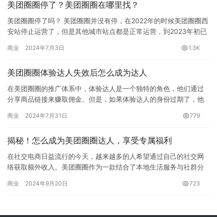
美团圈圈停了？美团圈圈在哪里找？
美团圈圈停了吗？ 美团圈圈并没有停，在2022年的时候美团圈圈西
安站停止运营了，但是其他城市站点都是正常运营，到2023年初已
经开通的城市有：武汉、长沙、成都、杭州、南京、攀枝花等…
商业
2024年7月3日
1.3K
美团圈圈体验达人失效后怎么成为达人
在美团圈圈的推广体系中，体验达人是一个独特的角色，他们通过
分享商品链接来赚取佣金。但是，如果体验达人的身份过期了，他
们将面临一些变化。本文将为您提供在身份过期后如何重新激活的
商业
2024年7月31日
779
指南。…
揭秘！怎么成为美团圈圈达人，享受专属福利
在社交电商日益流行的今天，越来越多的人希望通过自己的社交网
络获取额外收入。美团圈圈作为一款结合了本地生活服务与社群分
享的新模式，不仅为广大用户提供了丰富的优惠信息，还为想要通
商业
2024年9月20日
723
过分享…