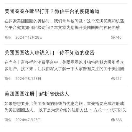
美团圈圈在哪里打开？微信平台的便捷通道
在探索美团圈圈的奥秘时，我们常常被问及：这个充满优惠和机遇
的平台究竟如何轻松访问？本文将为您揭开美团圈圈的神秘面纱，
带您一探究竟，让您在享受优惠的同时，也能轻松开启分享赚钱的
商业
2024年12月28日
740
旅程。…
美团圈圈达人赚钱入口：你不知道的秘密
在当今丰富多样的消费平台中，美团圈圈以其独特的魅力吸引着众
多用户。接下来，让我们深入了解一下大家普遍关注的关于美团圈
圈的几个重要问题。 一、如何加入美团圈圈 目前美团圈圈已在众多
商业
2024年8月23日
677
城…
美团圈圈注册 | 解析省钱达人
如果您想要开启美团圈圈的赚钱与优惠之旅，首先需要完成注册成
为美团圈圈达人。 以下是为您介绍的注册方法： 方式一：您可以关
注微信公众号“全网分享达人”，在对话框中回复“美团圈圈”，系…
商业
2024年7月25日
666