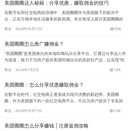
美团圈圈达人秘籍：分享优惠，赚取佣金的技巧
在数字化和社交电商的浪潮中，美团圈圈作为美团旗下的新兴平
台，正在引领本地生活服务的新风潮。本文将深入探讨美团圈圈的
功能、优势和用户体验，并为您提供成为美团圈圈达人的详细指
商业
2024年10月17日
638
南。 什么…
美团圈圈怎么推广赚佣金？
“美团圈圈”是美团推出的本地吃喝玩乐分享平台。它通过分享达人作
为渠道，致力于为用户提供美团吃喝玩乐的高折扣产品，以实现“吃
喝玩乐好又省”的使命。 想要获得在…
商业
2024年7月3日
1.0K
美团圈圈：怎么分享优惠赚取佣金？
在数字化时代，社交电商正逐渐成为现代消费的新趋势。美团圈
圈，作为美团旗下的一款社交电商平台，不仅为用户提供了丰富的
吃喝玩乐优惠，还赋予了用户成为“达人”的机会，让他们在享受优惠
商业
2024年10月11日
1.0K
的同…
美团圈圈怎么分享赚钱 | 注册返佣攻略