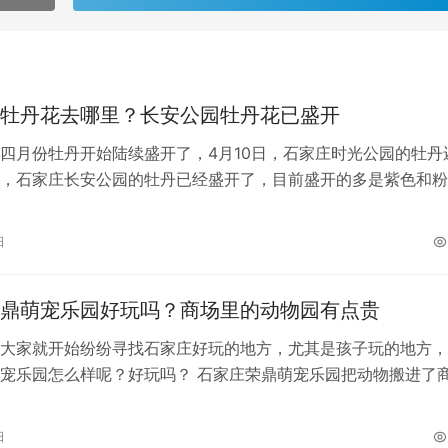
牡丹花去哪里？长安公园牡丹花已盛开
四月份牡丹开始陆续盛开了，4月10日，石家庄时光公园的牡丹
，石家庄长安公园的牡丹已经盛开了，目前盛开的多是紫色和粉
花朵硕大而娇艳，雍容华贵，气质天成…
日
鼎萌宠乐园好玩吗？商场里的动物园有点贵
大家就开始纷纷寻找石家庄好玩的地方，尤其是孩子玩的地方，
宠乐园怎么样呢？好玩吗？ 石家庄荣鼎萌宠乐园把动物搬进了
小朋友可以近距离接触小动物，比如有…
日