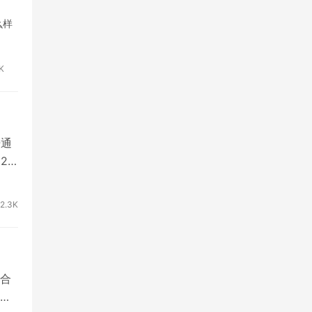
么样
K
开通
2
2.3K
合
分