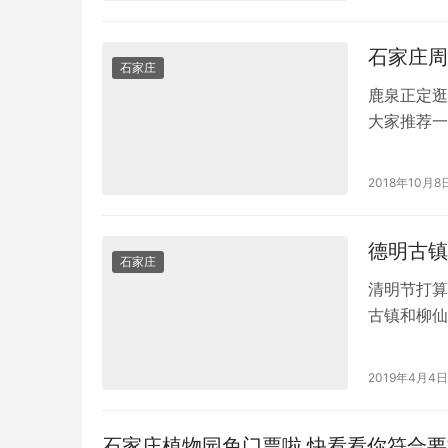
石家庄周
石家庄
鹿泉正定逛
大家推荐一
抱，秋季漫
2018年10月8
石家庄
清明节打算
古镇和柳仙
次。 下面
2019年4月4日
石家庄植物园免门票啦 快看看你符合