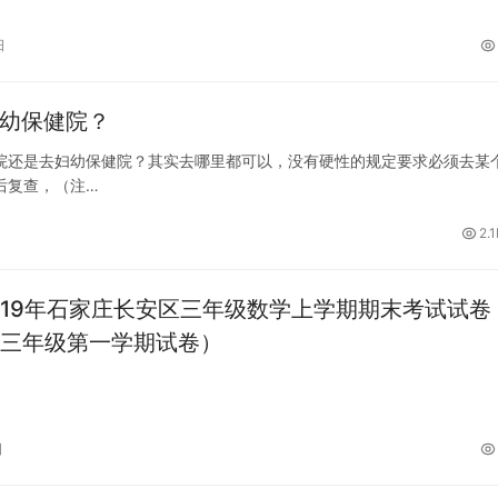
门关的感受。 游玩时间：2018年…
日
妇幼保健院？
院还是去妇幼保健院？其实去哪里都可以，没有硬性的规定要求必须去某
后复查，（注…
2.
-2019年石家庄长安区三年级数学上学期期末考试试卷
三年级第一学期试卷）
日