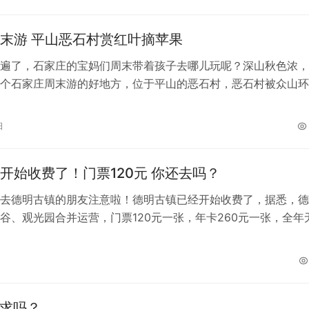
末游 平山恶石村赏红叶摘苹果
遍了，石家庄的宝妈们周末带着孩子去哪儿玩呢？深山秋色浓，
个石家庄周末游的好地方，位于平山的恶石村，恶石村被众山环
山遍野的红叶比春天的花朵还要漂亮，正…
日
德明古镇开始收费了！门票120元 你还去吗？
去德明古镇的朋友注意啦！德明古镇已经开始收费了，据悉，德
谷、观光园合并运营，门票120元一张，年卡260元一张，全年
是官方公告： 根据官方公告称…
要求吗？