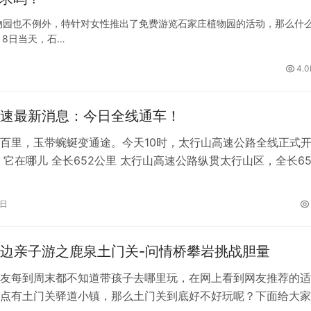
物园也不例外，特针对女性推出了免费游览石家庄植物园的活动，那么什
月8日当天，石…
4.0
速最新消息：今日全线通车！
百里，玉带蜿蜒变通途。今天10时，太行山高速公路全线正式
 它在哪儿 全长652公里 太行山高速公路纵贯太行山区，全长65
经河北5市19县 太行山…
8日
边亲子游之鹿泉土门关-问情桥攀岩挑战胆量
友每到周末都不知道带孩子去哪里玩，在网上看到网友推荐的适
点有土门关驿道小镇，那么土门关到底好不好玩呢？下面给大家