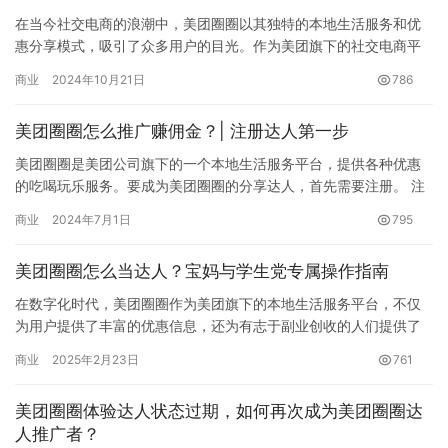
在当今社交电商的浪潮中，美团圈圈以其独特的本地生活服务和优
惠分享模式，吸引了众多用户的目光。作为美团旗下的社交电商平
台，美团圈圈不仅为用户提供了高折扣的吃喝玩乐产品，还为推广
商业
2024年10月21日
786
者提供…
美团圈圈怎么推广赚佣金？| 注册达人第一步
美团圈圈是美团公司旗下的一个本地生活服务平台，提供各种优惠
的吃喝玩乐服务。要成为美团圈圈的分享达人，首先需要注册。 注
册方法很简单，关注微信公众号“全网分享达人”，回复“美团圈圈”…
商业
2024年7月1日
795
美团圈圈怎么当达人？宝妈与学生党专属操作指南
在数字化时代，美团圈圈作为美团旗下的本地生活服务平台，不仅
为用户提供了丰富的优惠信息，还为有志于副业创收的人们提供了
一个绝佳的平台。本文将详细解析如何在美团圈圈成为达人，以及
商业
2025年2月23日
761
如何通…
美团圈圈体验达人状态过期，如何再次成为美团圈圈达
人推广者？