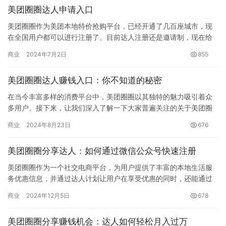
美团圈圈达人申请入口
美团圈圈作为美团本地特价抢购平台，已经开通了几百座城市，现
在全国用户都可以进行注册了。目前达人注册还是邀请制，现在给
大家达人申请的二维码，用微信扫描即可注册，流程非常简单，如
商业
2024年7月2日
855
果不是…
美团圈圈达人赚钱入口：你不知道的秘密
在当今丰富多样的消费平台中，美团圈圈以其独特的魅力吸引着众
多用户。接下来，让我们深入了解一下大家普遍关注的关于美团圈
圈的几个重要问题。 一、如何加入美团圈圈 目前美团圈圈已在众多
商业
2024年8月23日
676
城…
美团圈圈分享达人：如何通过微信公众号快速注册
美团圈圈作为一个社交电商平台，为用户提供了丰富的本地生活服
务优惠信息，并通过达人计划让用户在享受优惠的同时，还能通过
分享赚取佣金。本文将详细介绍如何成为美团圈圈体验达人，并分
商业
2024年12月5日
678
享商品…
美团圈圈分享赚钱机会：达人如何轻松月入过万